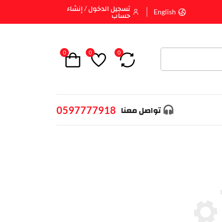
تسجيل الدخول / إنشاء
English
حساب
0
0
0
0597777918
تواصل معنا